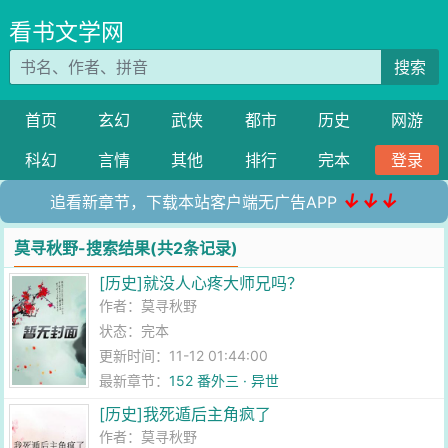
看书文学网
搜索
首页
玄幻
武侠
都市
历史
网游
科幻
言情
其他
排行
完本
登录
↓↓↓
追看新章节，下载本站客户端无广告APP
莫寻秋野-搜索结果(共2条记录)
[历史]就没人心疼大师兄吗？
作者：
莫寻秋野
状态：完本
更新时间：11-12 01:44:00
最新章节：
152 番外三 · 异世
[历史]我死遁后主角疯了
作者：
莫寻秋野