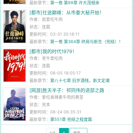
最新章节：
第一卷 第99章 许大茂相亲
[都市]仕途巅峰：从市委大秘开始！
作者：
就爱吃牛肉
状态：连载
更新时间：03-31 20:18:11
最新章节：
第一卷 第364章 终局与新生（完结）！
[都市]我的时代1979！
作者：
老牛爱吃肉
状态：连载
更新时间：08-05 18:05:17
最新章节：
第八十七章 旧岁酒残，新文定潮
[网游]胜天半子：祁同伟的进部之路
作者：
爱吃香辣素牛肉的黄筌
状态：完本
更新时间：08-24 06:35:31
最新章节：
第551章 完结之程度篇