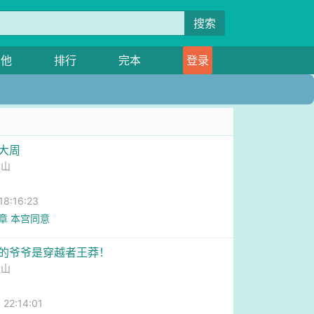
搜索
其他
排行
完本
登录
，大周
大山
8:16:23
1章 本宫同意
我的爷爷是穿越者王莽！
大山
2:14:01