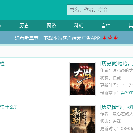
市
历史
网游
科幻
言情
↓↓↓
追看新章节，下载本站客户端无广告APP
属性！
[历史]哈哈哈
作者：
没心态的
状态：连载
更新时间：11-17 1
最新章节：
第20
你怕什么？
[历史]新朝，
作者：
没心态的
状态：连载
更新时间：08-05 2