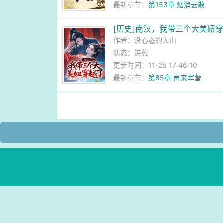
最新章节：
第153章 烟消云散
[历史]南汉，我带三个大美妞
作者：
没心态的大山
状态：连载
更新时间：11-25 17:46:10
最新章节：
第85章 再来军营