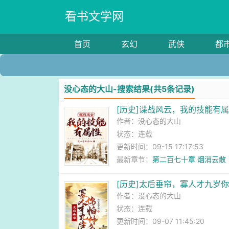
看书文学网
首页
玄幻
武侠
都
没心态的大山-搜索结果(共5条记录)
[历史]谍战风云，我的技能有
作者：
没心态的大山
状态：连载
更新时间：09-15 17:17:53
最新章节：
第二百七十章 烟消云散
[历史]太后垂帘，寡人才九岁
作者：
没心态的大山
状态：连载
更新时间：09-07 11:45:20