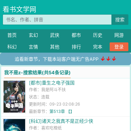
看书文学网
搜索
首页
玄幻
武侠
都市
历史
网游
科幻
言情
其他
排行
完本
登录
↓↓↓
追看新章节，下载本站客户端无广告APP
我不是z-搜索结果(共54条记录)
[都市]重生之电子强国
作者：
我是阿斗不扶
状态：连载
更新时间：09-23 02:08:26
最新章节：
第513章 【】
[科幻]诸天之我真不是正经少侠
作者：
喜欢吃橙纸