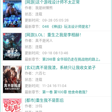
[网游]这个游戏设计师不太正常
作者：
我是树懒熊
状态：连载
更新时间：09-28 05:05:26
最新章节：
046 《神战》玩法设计师提名？
[网游]LOL：重生之我是李相赫！
作者：
真不是闲人
状态：连载
更新时间：09-18 08:13:46
最新章节：
第298章 全华班仍走在挑战他的路上。
[玄幻]真不是我渣，系统只让我收女弟子
作者：
六百七
状态：连载
更新时间：11-24 16:11:04
最新章节：
第一卷 第100章 他舍命救我？
[都市]重生我不是影后
作者：
沙玛