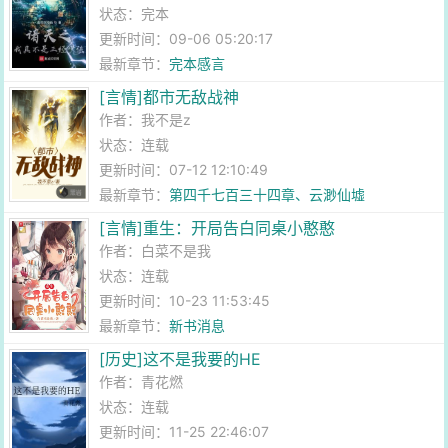
状态：完本
更新时间：09-06 05:20:17
最新章节：
完本感言
[言情]都市无敌战神
作者：
我不是z
状态：连载
更新时间：07-12 12:10:49
最新章节：
第四千七百三十四章、云渺仙墟
[言情]重生：开局告白同桌小憨憨
作者：
白菜不是我
状态：连载
更新时间：10-23 11:53:45
最新章节：
新书消息
[历史]这不是我要的HE
作者：
青花燃
状态：连载
更新时间：11-25 22:46:07