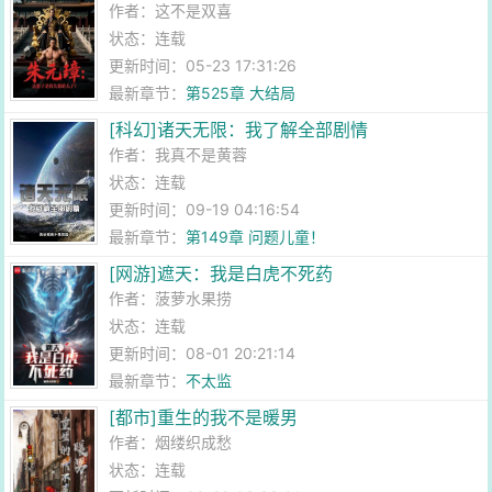
作者：
这不是双喜
状态：连载
更新时间：05-23 17:31:26
最新章节：
第525章 大结局
[科幻]诸天无限：我了解全部剧情
作者：
我真不是黄蓉
状态：连载
更新时间：09-19 04:16:54
最新章节：
第149章 问题儿童！
[网游]遮天：我是白虎不死药
作者：
菠萝水果捞
状态：连载
更新时间：08-01 20:21:14
最新章节：
不太监
[都市]重生的我不是暖男
作者：
烟缕织成愁
状态：连载