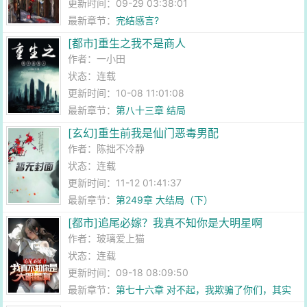
更新时间：09-29 03:38:01
最新章节：
完结感言?
[都市]重生之我不是商人
作者：
一小田
状态：连载
更新时间：10-08 11:01:08
最新章节：
第八十三章 结局
[玄幻]重生前我是仙门恶毒男配
作者：
陈拙不冷静
状态：连载
更新时间：11-12 01:41:37
最新章节：
第249章 大结局（下）
[都市]追尾必嫁？我真不知你是大明星啊
作者：
玻璃爱上猫
状态：连载
更新时间：09-18 08:09:50
最新章节：
第七十六章 对不起，我欺骗了你们，其实
唐木是我老公！