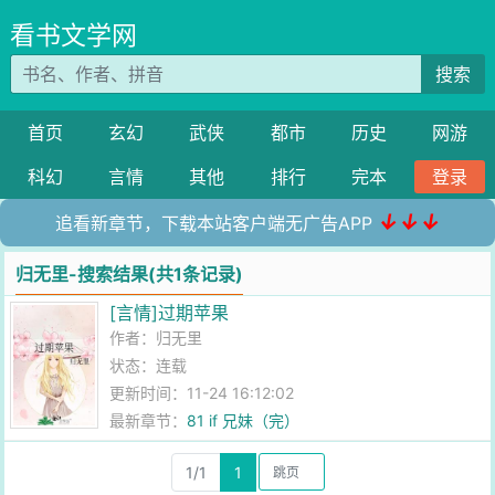
看书文学网
搜索
首页
玄幻
武侠
都市
历史
网游
科幻
言情
其他
排行
完本
登录
↓↓↓
追看新章节，下载本站客户端无广告APP
归无里-搜索结果(共1条记录)
[言情]过期苹果
作者：
归无里
状态：连载
更新时间：11-24 16:12:02
最新章节：
81 if 兄妹（完）
1/1
1