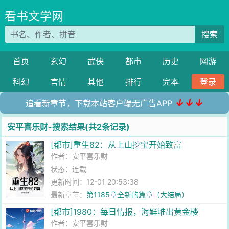
看书文学网
搜索
首页
玄幻
武侠
都市
历史
网游
科幻
言情
其他
排行
完本
登录
↓↓↓
追看新章节，下载本站客户端无广告APP
安平喜乐财-搜索结果(共2条记录)
[都市]重生82：从上山挖宝开始致富
作者：
安平喜乐财
状态：连载
更新时间：12-01 20:53:38
最新章节：
第1185章全新的篇章（大结局）
[都市]1980：每日情报，海鲜堆出黄金楼
作者：
安平喜乐财