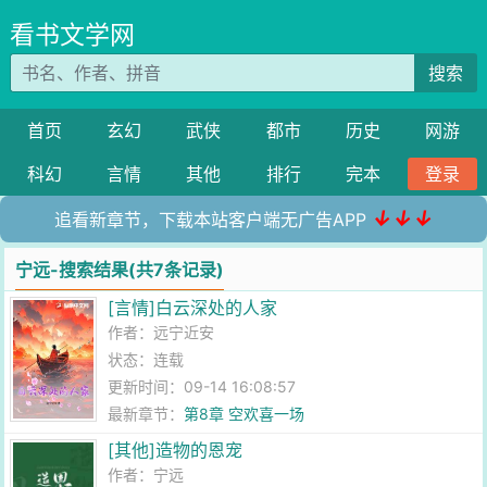
看书文学网
搜索
首页
玄幻
武侠
都市
历史
网游
科幻
言情
其他
排行
完本
登录
↓↓↓
追看新章节，下载本站客户端无广告APP
宁远-搜索结果(共7条记录)
[言情]白云深处的人家
作者：
远宁近安
状态：连载
更新时间：09-14 16:08:57
最新章节：
第8章 空欢喜一场
[其他]造物的恩宠
作者：
宁远