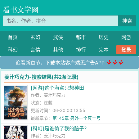
看书文学网
搜索
首页
玄幻
武侠
都市
历史
网游
科幻
言情
其他
排行
完本
登录
↓↓↓
追看新章节，下载本站客户端无广告APP
姜汁巧克力-搜索结果(共2条记录)
[网游]这个海盗只想种田
作者：
姜汁巧克力
状态：连载
更新时间：06-30 00:13:55
最新章节：
第145章 另外一个冥土号
[科幻]是谁偷了我的脑子？
作者：
姜汁巧克力