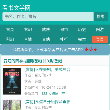
看书文学网
搜索
首页
玄幻
武侠
都市
历史
网游
科幻
言情
其他
排行
完本
登录
↓↓↓
追看新章节，下载本站客户端无广告APP
变幻的四季-搜索结果(共3条记录)
[言情]人在美剧，美式居合
作者：
变幻的四季
状态：连载
更新时间：10-24 11:52:38
最新章节：
122 大结局（完）
[言情]从盗墓开始探险直播
作者：
变幻的四季