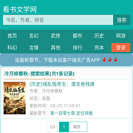
看书文学网
搜索
首页
玄幻
武侠
都市
历史
网游
科幻
言情
其他
排行
完本
登录
↓↓↓
追看新章节，下载本站客户端无广告APP
冷月映春秋-搜索结果(共1条记录)
[历史]靖乱恤苍生：潜龙卷残唐
作者：
冷月映春秋
状态：连载
更新时间：08-05 11:56:01
最新章节：
第一百零七章 定位持衡
1/1
1