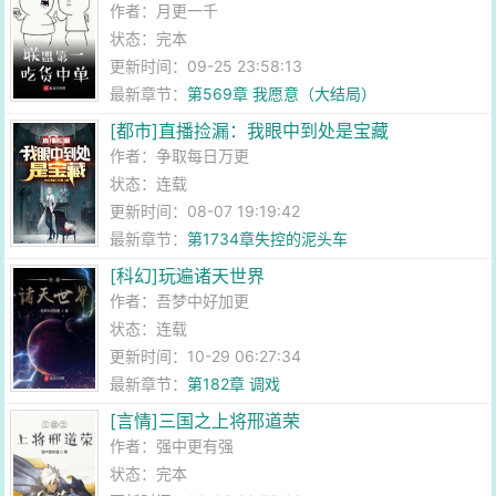
作者：
月更一千
状态：完本
更新时间：09-25 23:58:13
最新章节：
第569章 我愿意（大结局）
[都市]直播捡漏：我眼中到处是宝藏
作者：
争取每日万更
状态：连载
更新时间：08-07 19:19:42
最新章节：
第1734章失控的泥头车
[科幻]玩遍诸天世界
作者：
吾梦中好加更
状态：连载
更新时间：10-29 06:27:34
最新章节：
第182章 调戏
[言情]三国之上将邢道荣
作者：
强中更有强
状态：完本