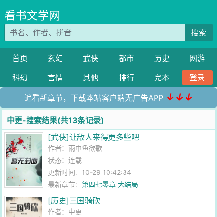
看书文学网
搜索
首页
玄幻
武侠
都市
历史
网游
科幻
言情
其他
排行
完本
登录
↓↓↓
追看新章节，下载本站客户端无广告APP
中更-搜索结果(共13条记录)
[武侠]让敌人来得更多些吧
作者：
雨中鱼欲歌
状态：连载
更新时间：10-29 10:42:34
最新章节：
第四七零章 大结局
[历史]三国骑砍
作者：
中更