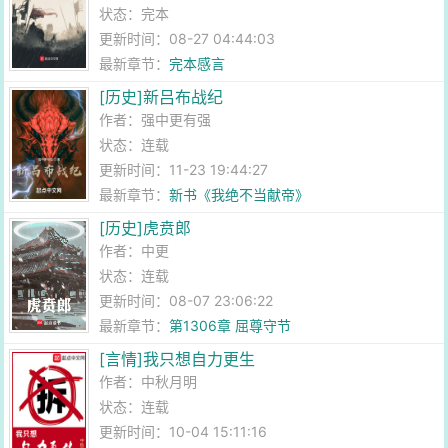
状态：完本
更新时间：08-27 04:44:03
最新章节：
完本感言
[历史]新吕布战纪
作者：
强中更有强
状态：连载
更新时间：11-23 19:44:27
最新章节：
新书《我绝不当献帝》
[历史]虎贲郎
作者：
中更
状态：连载
更新时间：08-07 23:06:22
最新章节：
第1306章 屈尊守节
[言情]我只想自力更生
作者：
中秋月明
状态：连载
更新时间：10-04 15:11:16