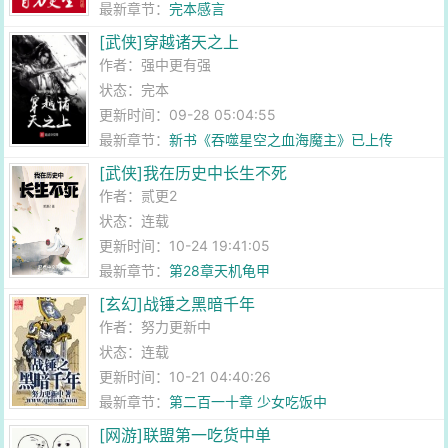
最新章节：
完本感言
[武侠]穿越诸天之上
作者：
强中更有强
状态：完本
更新时间：09-28 05:04:55
最新章节：
新书《吞噬星空之血海魔主》已上传
[武侠]我在历史中长生不死
作者：
贰更2
状态：连载
更新时间：10-24 19:41:05
最新章节：
第28章天机龟甲
[玄幻]战锤之黑暗千年
作者：
努力更新中
状态：连载
更新时间：10-21 04:40:26
最新章节：
第二百一十章 少女吃饭中
[网游]联盟第一吃货中单