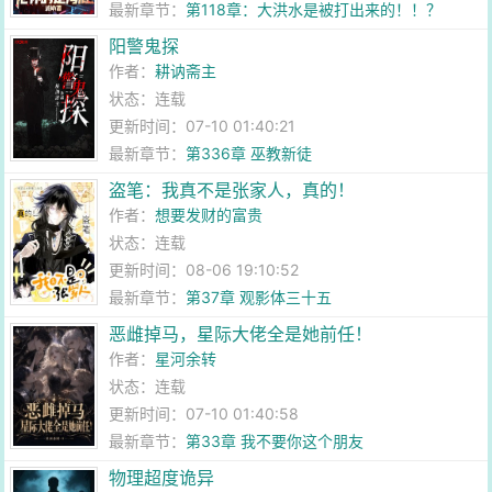
最新章节：
第118章：大洪水是被打出来的！！？
阳警鬼探
作者：
耕讷斋主
状态：连载
更新时间：07-10 01:40:21
最新章节：
第336章 巫教新徒
盗笔：我真不是张家人，真的！
作者：
想要发财的富贵
状态：连载
更新时间：08-06 19:10:52
最新章节：
第37章 观影体三十五
恶雌掉马，星际大佬全是她前任！
作者：
星河余转
状态：连载
更新时间：07-10 01:40:58
最新章节：
第33章 我不要你这个朋友
物理超度诡异