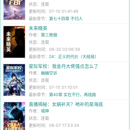
状态：连载
更新时间：07-10 01:41:49
最新章节：
第七十四章 不归人
未来精英
作者：
第三根烟
状态：连载
更新时间：06-30 02:06:39
最新章节：
24：正义的代价（大结局）
星际军校：我金丹大佬强点怎么了
作者：
幽幽空谷
状态：连载
更新时间：07-15 01:10:01
最新章节：
第40章 实在不行，再绕路
直播揭秘：女娲补天？祂补的是海底
作者：
城神
状态：连载
更新时间：08-07 17:53:34