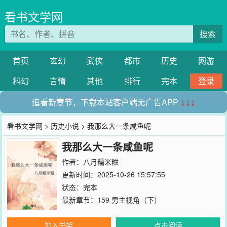
看书文学网
搜索
首页
玄幻
武侠
都市
历史
网游
科幻
言情
其他
排行
完本
登录
追看新章节，下载本站客户端无广告APP
↓↓↓
看书文学网
>
历史小说
> 我那么大一条咸鱼呢
我那么大一条咸鱼呢
作者：
八月糯米糍
更新时间：2025-10-26 15:57:55
状态：完本
最新章节：
159 男主视角（下）
加入书架
点击阅读