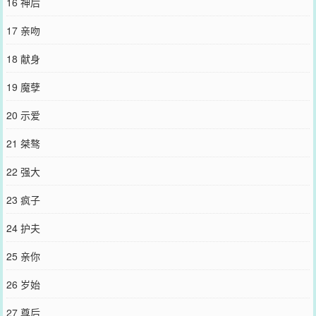
16 神后
17 亲吻
18 献身
19 魔孽
20 示爱
21 桀骜
22 强大
23 疯子
24 护夫
25 亲你
26 岁始
27 尊后