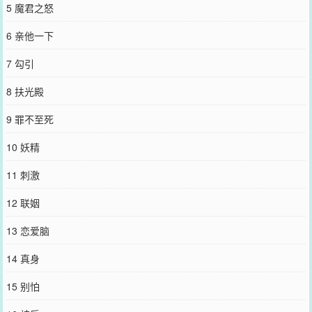
5 魔君之怒
风投圈有一神秘大佬，传言生得颠倒众生，却极为低调，八年从未踏
出B城一步，也从不让一张照片流出。一次晚宴，有人借酒壮胆上前套
6 亲他一下
话。只见男人神情疏懒，慢腾腾掀起眼皮，若有所思说：“因为，城外
有妖精啊。”众人：“……”后来，沈照忽然把家给搬到了A城，众人震
7 勾引
惊。“不是说有妖精吗？”“啊，就是妖精把我勾去的。”“……”-文案定于
2022.12.29，已截图发wb留证-微博@八月小糯米-封面已购买授权，
8 扶光殿
画师@七十二银
您要是觉得《
我那么大一条咸鱼呢
》还不错的话请不要忘记向您QQ群
9 罪不至死
和微博微信里的朋友推荐哦！
10 妖精
11 刺激
12 联姻
13 恋爱脑
14 真身
15 别怕