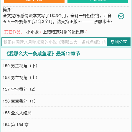
简介：
全文完结/感情流本文写了1年3个月，全订一杯奶茶钱，四舍
五入一杯奶茶买我1年3个月，请支持正版～———沙雕木头x
疯批自爱/双向奔赴he/男女主无误会“燃犀镜碎，槐安图裂，坤灵剑
其它作品：
小乖张
/
上错暗恋对象的迈巴赫
/
断……他为你，一步步机关算尽，算尽了他自己的性命。”1.上辈子，
令黎是个卷王，后来她把自己卷死了。临死前才知，她不知何时得罪
复制分享
了天道，遭了天罚，一生注定越修炼死得越快，唯一保命之法只有躺
平。被天雷追着劈死的令黎：下辈子我必躺平延年益寿T_T再睁眼，
《我那么大一条咸鱼呢》最新12章节
时间过去六百年，天道大变。传言当年她身死后，神君竺宴堕魔，自
此天道逆转，魔君成为天地共主。仙门准备去刺杀魔君，目光转向
159 男主视角（下）
她：“令黎，你可愿灭魔君，拯救苍生？”这辈子只想躺平的令黎：“我
同意灭魔君，拯救苍生。但我也是苍生，我只想做被拯救那一个，不
158 男主视角（上）
太想做送死那一个。”仙门：“……”2.竺宴是创世神帝之子，身负创世
血脉，更生了一张六界第一好看的脸，在做神君那万年中，不知入了
157 宝宝番外（2）
多少神女仙子的香闺梦里。然而不知是哪里没想开，忽然一日自己造
自己的反，将天道颠覆。即便如此，也一直追求者不断。譬如仙界第
156 宝宝番外（1）
一美人，喜欢她的男子排满六界，她却独独想做他的魔后。可恨竺宴
冷硬狠辣，在美人趁乱要亲到他的唇时，一剑将她捅了个对穿。目睹
155 全文大结局
这一幕的令黎：好一个疯批又自爱的美男！*后来，令黎和竺宴一同误
入燃犀镜。传说这面镜子可以感知入境者的夙愿，让他们得偿所愿，
154 第 154 章
是个十分体贴的法器。然而令黎在里面的经历却不可描述。不知为