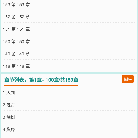
何，她夜夜都会睡到竺宴的床上去，不论她怎么折腾，哪怕她将自己
153 第 153 章
变成一棵树牢牢种在土里，第二日仍旧会在竺宴怀中醒来，小鸟依人
般抱着他精壮结实的腰，依偎在他胸膛。想到魔君是何等自爱一男
152 第 152 章
子，令黎自觉躺平：“你把我杀了吧。”不想，往日杀人不眨眼的魔君
却一脸仁慈：“罪不至死。”阅读指南：1、双向奔赴！男主纯爱战神，
151 第 151 章
女主永远坚定站在男主一边，两人之间没得误会！2、感情流、非爽
文，作者本人逻辑控，情节设定没有bug，如果你觉得有不合理不好
150 第 150 章
理解的（包括情节和人设）不要急着下定论，最快1章最慢3章就是反
转。3、部分地名动物名引自《山海经》，但世界架空，另有一套运行
149 第 149 章
规则，纯属虚构，切勿代入我们熟悉的神话体系冒犯诸神哈^_^立意：
珍惜和平，拒绝战争。———预收《一键退休》专栏收藏下叭———
148 第 148 章
在穿书泛滥的年代，修仙文被穿书人集体攻占。穿书人预知剧情，自
带系统，可以一路畅通无阻弄死原书主角，取而代之，走上人生巅
章节列表，第1章~ 100章/共159章
倒序
峰。但人生巅峰谁都喜欢，穿书人越来越多，内部开始了丧心病狂的
互卷。并且随着文中土著濒临灭绝，修仙文还进化出了属于自己的防
1 天罚
卫系统。姜南作为修仙文中硕果仅存的土著，不幸成为千千万万穿书
人都想要攻略的对象。但不幸到了极致也是一种幸运。防卫系统告诉
2 魂灯
她：“这是一次千军万马过独木桥，穿书人需要先完成《五百年修仙，
三百年互杀》。在那之前，敌方穿书系统会供养你，负责你的衣食住
3 烧树
行吃喝玩乐，保证你在八百年后被穿书状元攻略时处于身体健康、心
情愉悦的巅峰状态。”姜南粗略算了一下，她的寿命也就八百多年吧。
4 燃犀
姜南：“替我谢谢他们，我承诺放弃抵抗，躺平等死。”姜南：一键退
休，人生少走八百年弯路。——再推荐自己的完结文《小乖张》——