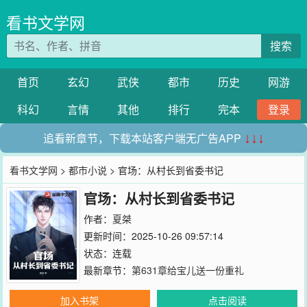
看书文学网
搜索
首页
玄幻
武侠
都市
历史
网游
科幻
言情
其他
排行
完本
登录
追看新章节，下载本站客户端无广告APP
↓↓↓
看书文学网
>
都市小说
> 官场：从村长到省委书记
官场：从村长到省委书记
作者：
夏桀
更新时间：2025-10-26 09:57:14
状态：连载
最新章节：
第631章给宝儿送一份重礼
加入书架
点击阅读