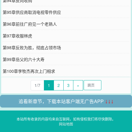
第94章反向收购
第95章供应商取消电视零件供应
第96章前往广府见一个老熟人
第97章收服林虎
第98章反败为胜，彻底占领市场
第99章岳父的六十大寿
第100章李牧杰再次上门相求
1/7
1
2
3
»
追看新章节，下载本站客户端无广告APP
↓↓↓
本站所有收录的内容均来自互联网，如有侵权我们将尽快删除。
网站地图