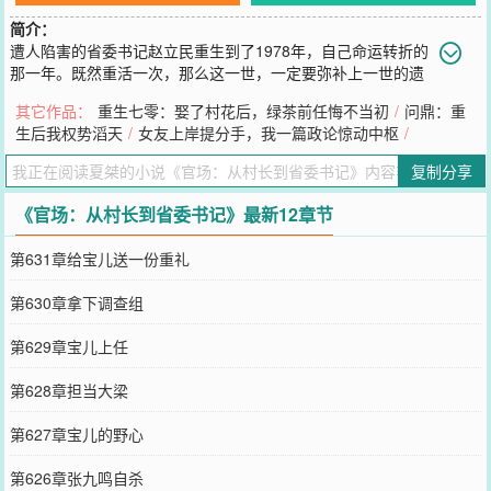
简介：
遭人陷害的省委书记赵立民重生到了1978年，自己命运转折的
那一年。既然重活一次，那么这一世，一定要弥补上一世的遗
憾。结果，随着他的命运齿轮的改变，这个世界，也悄悄的发生了变
其它作品：
重生七零：娶了村花后，绿茶前任悔不当初
/
问鼎：重
化……
生后我权势滔天
/
女友上岸提分手，我一篇政论惊动中枢
/
您要是觉得《
官场：从村长到省委书记
》还不错的话请不要忘记向您
QQ群和微博微信里的朋友推荐哦！
复制分享
《官场：从村长到省委书记》最新12章节
第631章给宝儿送一份重礼
第630章拿下调查组
第629章宝儿上任
第628章担当大梁
第627章宝儿的野心
第626章张九鸣自杀