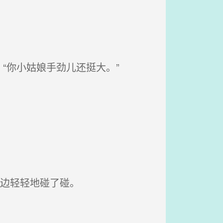
“你小姑娘手劲儿还挺大。”
角边轻轻地碰了碰。
。