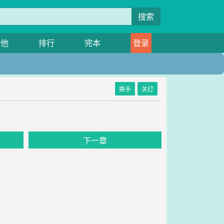
搜索
其他
排行
完本
登录
换手
关灯
下一章