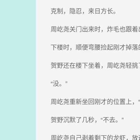
克制，隐忍，来日方长。
周屹尧关门出来时，炸毛也跟着出
下楼时，顺便弯腰捡起刚才掉落
贺野还在楼下坐着，周屹尧轻挑了
“没。”
周屹尧重新坐回刚才的位置上，“
贺野沉默了几秒，“不去。”
周屹尧自己剥着剩下的龙虾，放进