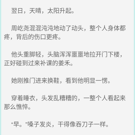
翌日，天晴，太阳升起。
周屹尧混混沌沌地动了动头，整个人身体都
疼，背后的伤口更疼。
他头重脚轻，头脑浑浑噩噩地拉开门下楼，
正好碰到过来补课的姜禾。
她刚推门进来换鞋，看到他明显一愣。
穿着睡衣，头发乱糟糟的，一整个人看起来
那么憔悴。
“早。”嗓子发炎，干得像吞刀子一样。