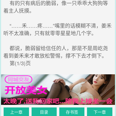
有的只有病后的脆弱，像一只乖乖大狗狗等
着主人抚摸。
“……禾……疼……”嘴里的话模糊不清，姜禾
听不太准确，只有就零零星星地几个字。
都说，脆弱留给信任的人，那是不是周屹尧
看到姜禾来才敢放松警惕，撑不下去才倒下。
第(1/3)页
上一章
目录
存书签
下一章