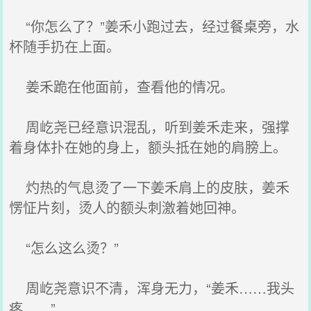
“你怎么了？”姜禾小跑过去，经过餐桌旁，水
杯随手扔在上面。
姜禾跪在他面前，查看他的情况。
周屹尧已经意识混乱，听到姜禾走来，强撑
着身体扑在她的身上，额头抵在她的肩膀上。
灼热的气息烫了一下姜禾肩上的皮肤，姜禾
愣怔片刻，烫人的额头刺激着她回神。
“怎么这么烫？”
周屹尧意识不清，浑身无力，“姜禾……我头
疼……”