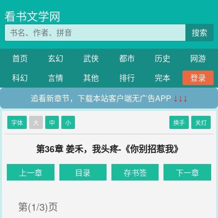
看书文学网
搜索
首页
玄幻
武侠
都市
历史
网游
科幻
言情
其他
排行
完本
登录
追看新章节，下载本站客户端无广告APP
↓↓↓
字体
大
中
小
换手
关灯
第36章 姜禾，我头疼-《你别招惹我》
上一章
目录
存书签
下一章
第(1/3)页