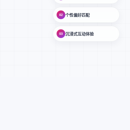
个性偏好匹配
02
沉浸式互动体验
03