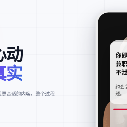
心动
你
兼
真实
不
约会
现更合适的内容。整个过程
题。