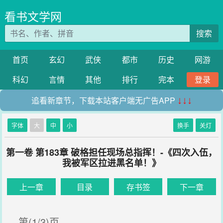
看书文学网
搜索
首页
玄幻
武侠
都市
历史
网游
科幻
言情
其他
排行
完本
登录
追看新章节，下载本站客户端无广告APP
↓↓↓
字体
大
中
小
换手
关灯
第一卷 第183章 破格担任现场总指挥！-《四次入伍，
我被军区拉进黑名单！》
上一章
目录
存书签
下一章
第(1/3)页