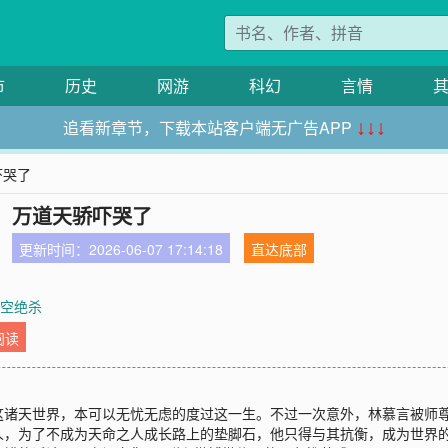
市
历史
网游
科幻
言情
追看新章节，下载本站客户端无广告APP
↓↓↓
吓哭了
，万道天骄吓哭了
更新时间：2026-06-07 17:14:18
直达底部
星空绝杀
阅读
这诸天世界，本可以无忧无虑的度过这一生。不过一次意外，林慕言被师
人，为了不成为天命之人成长路上的垫脚石，他只得与其抗衡，成为世界