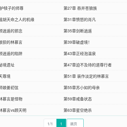
 护犊子的师尊
第27章 吞并苍狼族
章截胡天命之人的机缘
第31章愤怒的肖凡
章顾逍遥的邪念
第35章剑断逍遥
章狼狈的林慕言
第39章破虚境！
章顾逍遥的陷阱
第43章正经泡温泉
章秘境遗址
第47章迫不及待的道尊行者
章天尊境
第51章 装作淡定的林慕言
章师娘姜初弦
第55章苏小如的母亲
章林慕言是怪物
第59章戒备状态
林慕言vs顾天明
第63章星空绝杀
1/1
1