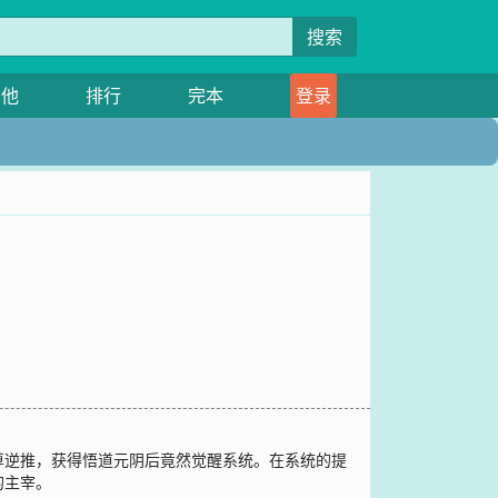
搜索
其他
排行
完本
登录
尊逆推，获得悟道元阴后竟然觉醒系统。在系统的提
的主宰。