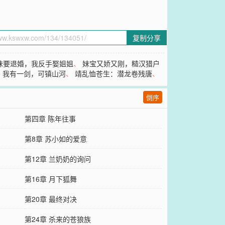
复制分享
妹要退婚，我反手娶姐姐
、
妹宝又娇又刚，糙汉猎户
：我有一剑，可镇山河
、
靖乱恤苍生：潜龙卷残唐
、
倒序
第四章 陈年往事
第8章 苏小如的爱意
第12章 兰奶奶的询问
第16章 月下狐舞
第20章 最终对决
第24章 杀来的苍狼族