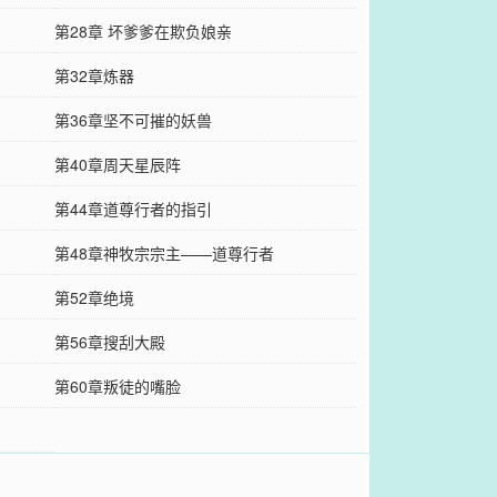
第28章 坏爹爹在欺负娘亲
第32章炼器
第36章坚不可摧的妖兽
第40章周天星辰阵
第44章道尊行者的指引
第48章神牧宗宗主——道尊行者
第52章绝境
第56章搜刮大殿
第60章叛徒的嘴脸