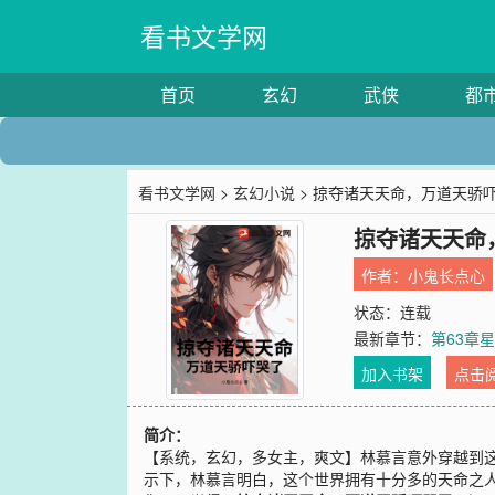
看书文学网
首页
玄幻
武侠
都
看书文学网
>
玄幻小说
> 掠夺诸天天命，万道天骄
掠夺诸天天命
作者：
小鬼长点心
状态：连载
最新章节：
第63章
加入书架
点击
简介：
【系统，玄幻，多女主，爽文】林慕言意外穿越到
示下，林慕言明白，这个世界拥有十分多的天命之