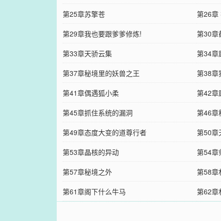
第25章苏擎苍
第26章
第29章我也要跟爹爹修炼!
第30
第33章天骄云集
第34
第37章秘境里的妖兽之王
第38
第41章偶遇狐小柔
第42
第45章抓住系统的漏洞
第46
第49章态度大变的道尊行者
第50
第53章晶核的异动
第54
第57章秘境之外
第58
第61章阁下什么牛马
第62章