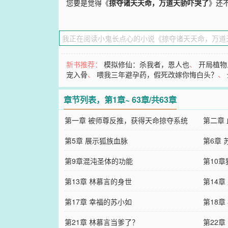
您要是觉得《
掠夺诸天天命，万道天骄吓哭了
》还
新书推荐：
模拟修仙：杀我者，恩人也
、
开局植物
宠入骨
、
喂我三年避孕药，假死改嫁你悔白头？
、
章节列表，第1章~ 63章/共63章
第一章 被师尊反推，获得天命掠夺系统
第二章
第5章 展示狐族血脉
第6章 
第9章混沌圣体的功能
第10
第13章 林慕言的身世
第14
第17章 幸福的苏小如
第18章
第21章 林慕言当爹了？
第22章