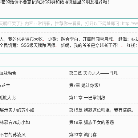
不错的话请不要忘记向您QQ群和微博微信里的朋友推荐哦！
人，我的化身遍布大乾
、
少歌：融合李白，开局醉闯雪月城
、
赶海：妹
全民饥荒：SSS级天赋酿酒师
、
新朝，我的爷爷是穿越者王莽！
、
红楼
 血脉融合
第三章 天命之人——肖凡
苏芷兰
第7章 她让你滚！
章狐族大比
第11章 一巴掌制敌
章 展示实力的苏小如
第15章 抱歉这位师姐，我有洁癖。
 林慕言vs苏小如
第19章 狐族圣女的恩怨
 不甘的苏凌风
第23章 鸿门宴