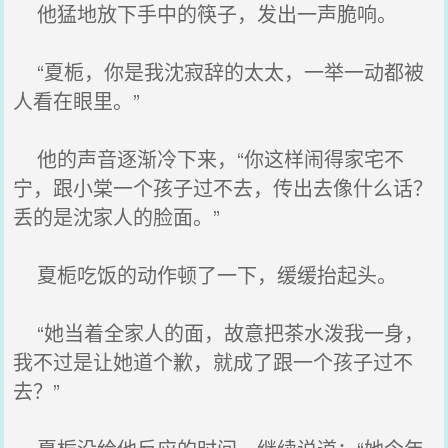
他猛地放下手中的筷子，发出一声脆响。
“夏栀，你是我沈寂辞的太太，一举一动都被
人看在眼里。”
他的声音逐渐冷下来，“你这样闹得家宅不
宁，跟小棠一个孩子过不去，传出去像什么话？
丢的是沈家人的脸面。”
夏栀吃饭的动作顿了一下，缓缓抬起头。
“她当着全家人的面，故意把茶水泼我一身，
我不过是让她道个歉，就成了跟一个孩子过不
去？”