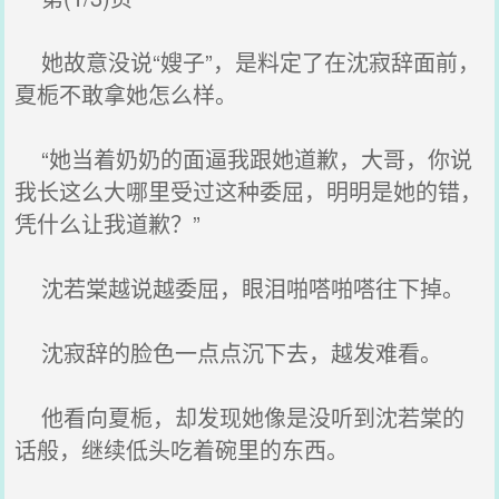
她故意没说“嫂子”，是料定了在沈寂辞面前，
夏栀不敢拿她怎么样。
“她当着奶奶的面逼我跟她道歉，大哥，你说
我长这么大哪里受过这种委屈，明明是她的错，
凭什么让我道歉？”
沈若棠越说越委屈，眼泪啪嗒啪嗒往下掉。
沈寂辞的脸色一点点沉下去，越发难看。
他看向夏栀，却发现她像是没听到沈若棠的
话般，继续低头吃着碗里的东西。