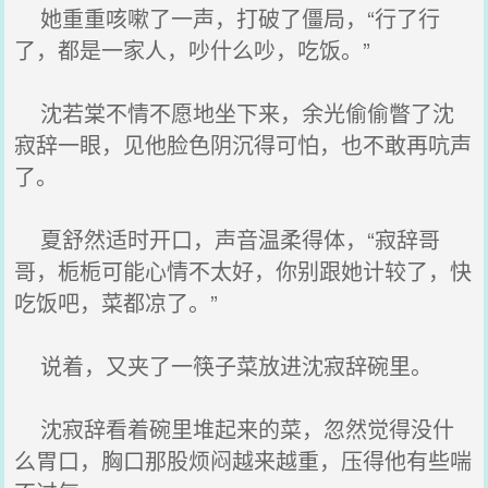
她重重咳嗽了一声，打破了僵局，“行了行
了，都是一家人，吵什么吵，吃饭。”
沈若棠不情不愿地坐下来，余光偷偷瞥了沈
寂辞一眼，见他脸色阴沉得可怕，也不敢再吭声
了。
夏舒然适时开口，声音温柔得体，“寂辞哥
哥，栀栀可能心情不太好，你别跟她计较了，快
吃饭吧，菜都凉了。”
说着，又夹了一筷子菜放进沈寂辞碗里。
沈寂辞看着碗里堆起来的菜，忽然觉得没什
么胃口，胸口那股烦闷越来越重，压得他有些喘