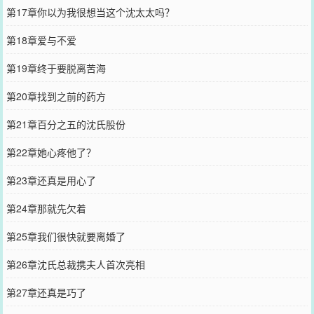
第17章你以为我很想当这个沈太太吗？
第18章爱与不爱
第19章终于要脱离苦海
第20章找到之前的药方
第21章百分之五的沈氏股份
第22章她心疼他了？
第23章还真是用心了
第24章那就先欠着
第25章我们很快就要离婚了
第26章沈氏总裁携夫人首次亮相
第27章还真是巧了