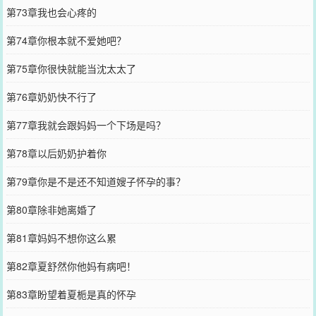
第73章我也会心疼的
第74章你根本就不爱她吧？
第75章你很快就能当沈太太了
第76章奶奶快不行了
第77章我就会跟妈妈一个下场是吗？
第78章以后奶奶护着你
第79章你是不是还不知道嫂子怀孕的事？
第80章除非她离婚了
第81章妈妈不想你这么累
第82章夏舒然你他妈有病吧！
第83章盼望着夏栀是真的怀孕