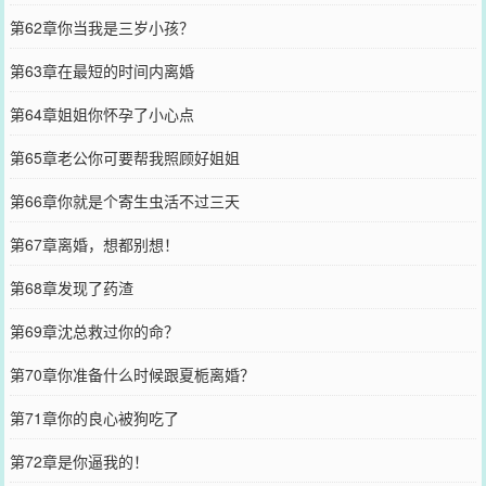
第62章你当我是三岁小孩？
第63章在最短的时间内离婚
第64章姐姐你怀孕了小心点
第65章老公你可要帮我照顾好姐姐
第66章你就是个寄生虫活不过三天
第67章离婚，想都别想！
第68章发现了药渣
第69章沈总救过你的命？
第70章你准备什么时候跟夏栀离婚？
第71章你的良心被狗吃了
第72章是你逼我的！