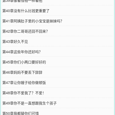
第39章像看怪物一样看他
第40章没有什么比钱更重要了
第41章阿姨肚子里的小宝宝是妹妹吗？
第42章你二哥哥还回不回来？
第43章好久不见
第44章这些年你还好吗？
第45章你们小两口要好好的
第46章妈妈不要丢下辞辞
第47章让你嫂子给你做顿饭
第48章你不爱我了？不爱！
第49章你不是一直想跟我生个孩子
第50章我都替你们可惜