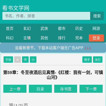
看书文学网
搜索
首页
玄幻
武侠
都市
历史
网游
科幻
言情
其他
排行
完本
登录
追看新章节，下载本站客户端无广告APP
↓↓↓
字体
大
中
小
换手
关灯
第59章：冬至夜酒后见真情-《红楼：我有一剑，可镇
山河》
上一章
目录
存书签
下一章
第(1/3)页