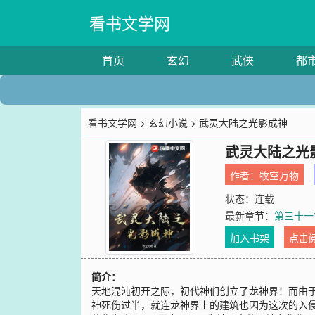
看书文学网
首页
玄幻
武侠
都
看书文学网
>
玄幻小说
> 武灵大陆之光影成神
武灵大陆之光
作者：
牧空万物
状态：连载
最新章节：
第三十一
加入书架
点击
简介：
天地混沌初开之际，初代神们创立了龙神界！而由
神死伤过半，就连龙神界上的建筑也因为这次的入