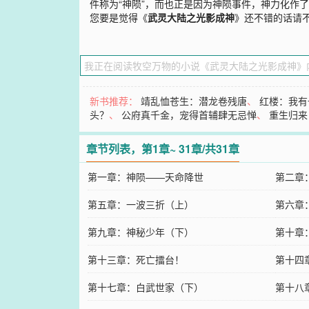
件称为“神陨”，而也正是因为神陨事件，神力化作
您要是觉得《
武灵大陆之光影成神
》还不错的话请
新书推荐：
靖乱恤苍生：潜龙卷残唐
、
红楼：我有
头？
、
公府真千金，宠得首辅肆无忌惮
、
重生归来
章节列表，第1章~ 31章/共31章
第一章：神陨——天命降世
第二章
第五章：一波三折（上）
第六章
第九章：神秘少年（下）
第十章
第十三章：死亡擂台！
第十四
第十七章：白武世家（下）
第十八