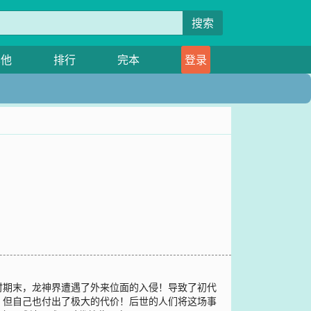
搜索
其他
排行
完本
登录
时期末，龙神界遭遇了外来位面的入侵！导致了初代
，但自己也付出了极大的代价！后世的人们将这场事