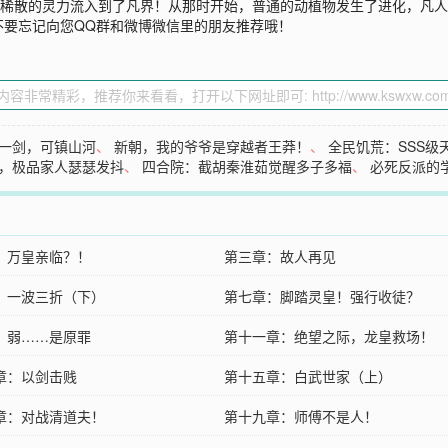
了稀散的灵力流入到了凡界！从那时开始，普通的动植物发生了进化，凡
不要忘记向您QQ群和微博微信里的朋友推荐哦！
一剑，可镇山河
、
新朝，我的爷爷是穿越者王莽！
、
全民饥荒：SSS级
，极品家人瑟瑟发抖
、
四合院：截胡秦淮茹觉醒多子多福
、
必死反派的
：万皇亲临？！
第三章：故人再见
：一波三折（下）
第七章：脚踏灵皇！强行收徒？
：弱……是原罪
第十一章：绝望之际，龙皇救场！
章：以剑击贱
第十五章：白武世家（上）
章：对战清道夫！
第十九章：师傅不是人！