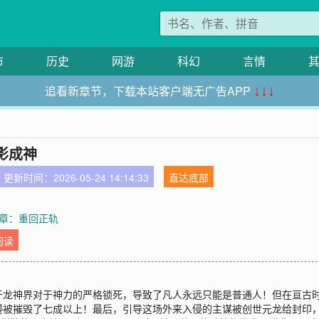
市
历史
网游
科幻
言情
追看新章节，下载本站客户端无广告APP
↓↓↓
影成神
更新时间：2026-05-24 14:14:33
直达底部
章：重回正轨
阅读
于龙神界对于神力的严格锁死，导致了凡人永远只能是普通人！但在亘古
侵被摧毁了七成以上！最后，引导这场外来入侵的主谋被创世元龙给封印