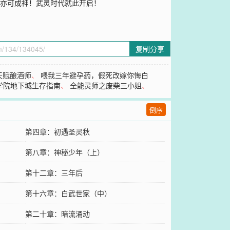
人亦可成神！武灵时代就此开启！
复制分享
天赋酿酒师
、
喂我三年避孕药，假死改嫁你悔白
学院地下城生存指南
、
全能灵师之废柴三小姐
、
倒序
第四章：初遇圣灵秋
第八章：神秘少年（上）
第十二章：三年后
第十六章：白武世家（中）
第二十章：暗流涌动