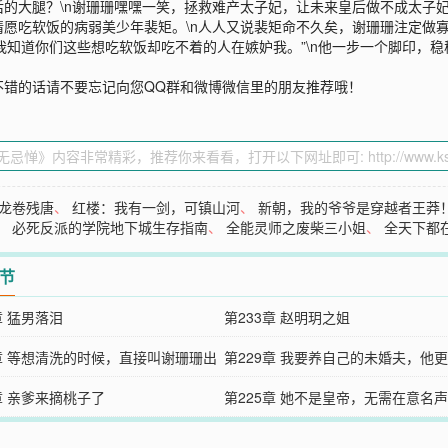
的大腿？\n谢珊珊嘿嘿一笑，拯救难产太子妃，让未来皇后做不成太子妃。
愿吃软饭的病弱美少年裴矩。\n人人又说裴矩命不久矣，谢珊珊注定做寡
“我知道你们这些想吃软饭却吃不着的人在嫉妒我。”\n他一步一个脚印，
不错的话请不要忘记向您QQ群和微博微信里的朋友推荐哦！
龙卷残唐
、
红楼：我有一剑，可镇山河
、
新朝，我的爷爷是穿越者王莽
、
必死反派的学院地下城生存指南
、
全能灵师之废柴三小姐
、
全天下都
章节
章 猛男落泪
第233章 赵明玥之姐
0章 等想清洗的时候，直接叫谢珊珊出
第229章 我要养自己的未婚夫，他
章 亲爹来摘桃子了
养。
第225章 她不是皇帝，无需在意名