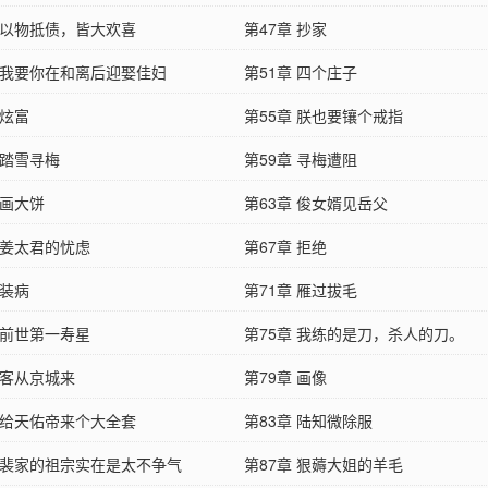
章 以物抵债，皆大欢喜
第47章 抄家
章 我要你在和离后迎娶佳妇
第51章 四个庄子
 炫富
第55章 朕也要镶个戒指
 踏雪寻梅
第59章 寻梅遭阻
 画大饼
第63章 俊女婿见岳父
 姜太君的忧虑
第67章 拒绝
 装病
第71章 雁过拔毛
 前世第一寿星
第75章 我练的是刀，杀人的刀。
 客从京城来
第79章 画像
章 给天佑帝来个大全套
第83章 陆知微除服
章 裴家的祖宗实在是太不争气
第87章 狠薅大姐的羊毛