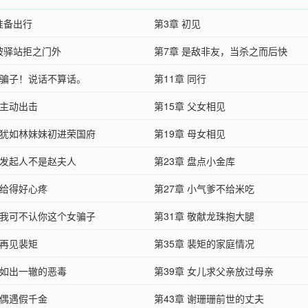
准备出行
第3章 初见
 被驿站拒之门外
第7章 是敌非友，当杀之而后快
章 骗子！说话不算话。
第11章 同行
 主动出击
第15章 父女相见
章 犹如林妹妹初进荣国府
第19章 母女相见
章 发起人不是赵夫人
第23章 盘点小金库
 给得好心疼
第27章 小气爹不给米吃
章 我可不认你这个女骗子
第31章 敬献龙珠抱大腿
 再见裴矩
第35章 裴矩的家庭情况
 如出一辙的恶毒
第39章 女儿求父亲放过母亲
 偶遇假千金
第43章 谢珊珊前世的丈夫