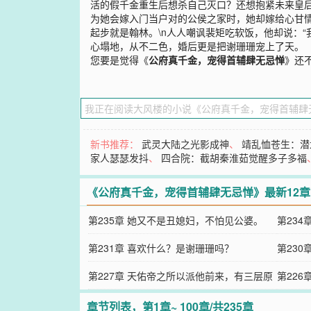
活的假千金重生后想杀自己灭口？还想抱紧未来皇后
为她会嫁入门当户对的公侯之家时，她却嫁给心甘情
起步就是翰林。\n人人嘲讽裴矩吃软饭，他却说：
心塌地，从不二色，婚后更是把谢珊珊宠上了天。
您要是觉得《
公府真千金，宠得首辅肆无忌惮
》还
新书推荐：
武灵大陆之光影成神
、
靖乱恤苍生：潜
家人瑟瑟发抖
、
四合院：截胡秦淮茹觉醒多子多福
《公府真千金，宠得首辅肆无忌惮》最新12
第235章 她又不是丑媳妇，不怕见公婆。
第234
第231章 喜欢什么？是谢珊珊吗？
第23
第227章 天佑帝之所以派他前来，有三层原
马。
第226
因在内。
章节列表，第1章~ 100章/共235章