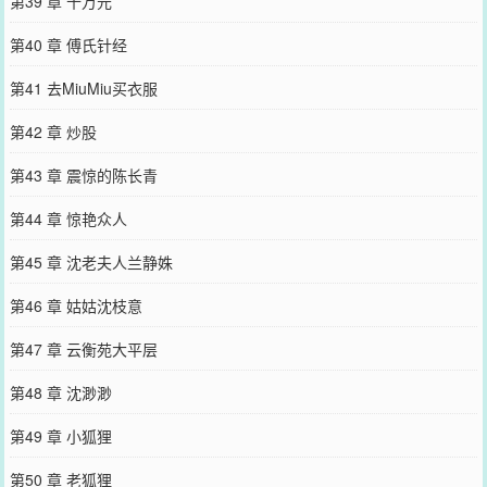
第39 章 十万元
第40 章 傅氏针经
第41 去MiuMiu买衣服
第42 章 炒股
第43 章 震惊的陈长青
第44 章 惊艳众人
第45 章 沈老夫人兰静姝
第46 章 姑姑沈枝意
第47 章 云衡苑大平层
第48 章 沈渺渺
第49 章 小狐狸
第50 章 老狐狸