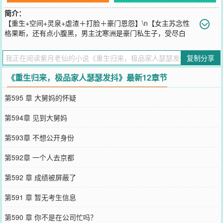
简介：
【重生+空间+灵泉+虐渣＋打脸＋豪门恩怨】\n【女主苏念性
格果断，还有点小腹黑，男主沈寒洲是豪门私生子，受尽白
眼，痛恨父亲的冷漠，痛恨男人的花心，对外人冷漠，心狠手辣，又
争又抢，在爱情上却是恋爱脑，性格反差大。】\n前世，母亲死后，
复制分享
父亲带着哥哥再婚，苏念被丢在乡下，跟着爷爷长大。\n十八岁那
年，爷爷得了癌症，放心不下苏念，临终之际，用恩情为她求来一段
《重生归来，极品家人瑟瑟发抖》最新12章节
姻缘，让她嫁给豪门沈家长子沈成哲，苏念原本以为，这段婚姻是她
逆天改命的机会，谁想到这竟然是催命符。\n最后苏念被后妈、妹妹
第595 章 大舅妈的怀疑
害死、、\n重生后，苏念果断放弃了跟沈成哲的婚约，得到了一枚玉
镯，她意外得到了一个玉镯空间，有了空间。\n苏念一步步提高自己
第594章 见到大舅妈
的能力，向极品家人复仇，揭开了母亲死亡的真相，撕开了后妈恶毒
的嘴脸，更得知了亲哥哥，被调换的秘密、、\n苏念这辈子，不想跟
第593章 不想公开身份
沈家人有纠缠，却无疑间救了沈寒洲一命，他是沈老爷子的私生子，
无意间卷入到，沈家的豪门恩怨中、、、\n苏念渐渐意识到，收下沈
第592章 一个人去京都
老爷子玉镯那刻起，注定了，她就跟沈家人，开启了宿命的轮回。
您要是觉得《
重生归来，极品家人瑟瑟发抖
》还不错的话请不要忘记
第592 章 成绩被屏蔽了
向您QQ群和微博微信里的朋友推荐哦！
第591 章 暂无考生信息
第590 章 你不是在公司忙吗？