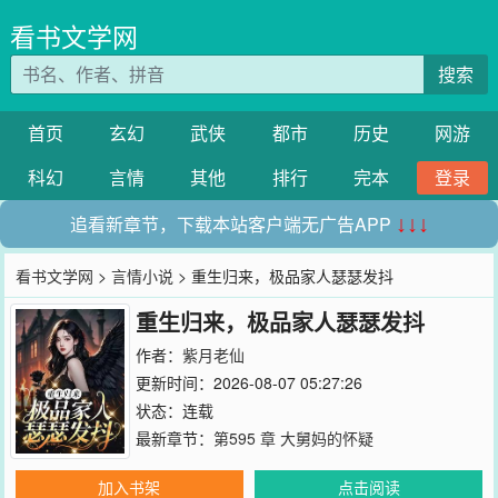
看书文学网
搜索
首页
玄幻
武侠
都市
历史
网游
科幻
言情
其他
排行
完本
登录
追看新章节，下载本站客户端无广告APP
↓↓↓
看书文学网
>
言情小说
> 重生归来，极品家人瑟瑟发抖
重生归来，极品家人瑟瑟发抖
作者：
紫月老仙
更新时间：2026-08-07 05:27:26
状态：连载
最新章节：
第595 章 大舅妈的怀疑
加入书架
点击阅读