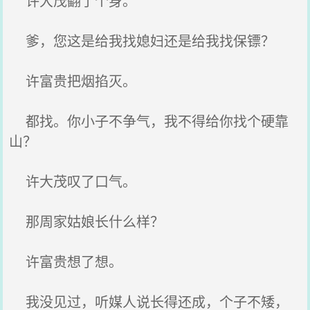
许大茂翻了个身。
爹，您这是给我找媳妇还是给我找保镖？
许富贵把烟掐灭。
都找。你小子不争气，我不得给你找个硬靠
山？
许大茂叹了口气。
那周家姑娘长什么样？
许富贵想了想。
我没见过，听媒人说长得还成，个子不矮，