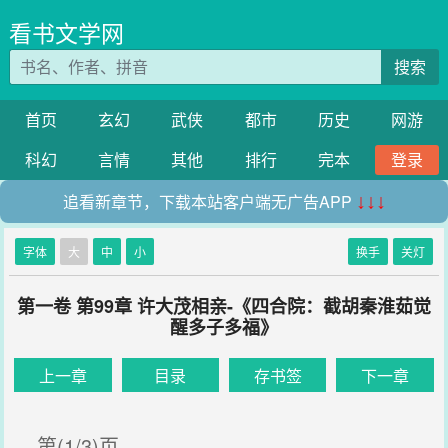
看书文学网
搜索
首页
玄幻
武侠
都市
历史
网游
科幻
言情
其他
排行
完本
登录
追看新章节，下载本站客户端无广告APP
↓↓↓
字体
大
中
小
换手
关灯
第一卷 第99章 许大茂相亲-《四合院：截胡秦淮茹觉
醒多子多福》
上一章
目录
存书签
下一章
第(1/3)页