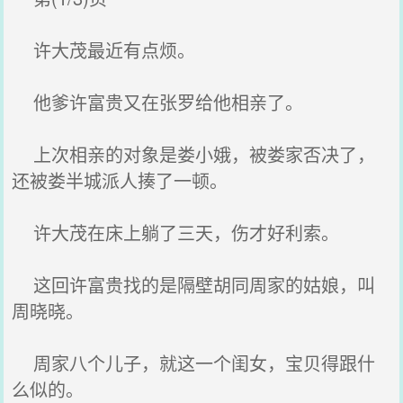
许大茂最近有点烦。
他爹许富贵又在张罗给他相亲了。
上次相亲的对象是娄小娥，被娄家否决了，
还被娄半城派人揍了一顿。
许大茂在床上躺了三天，伤才好利索。
这回许富贵找的是隔壁胡同周家的姑娘，叫
周晓晓。
周家八个儿子，就这一个闺女，宝贝得跟什
么似的。