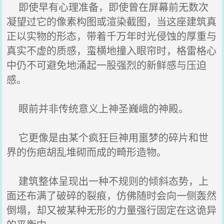
即使早有心理准备，即使曾在屏幕前无数次
凝望过它的像素构图或渲染截图，当这座建筑真
正以实物的形态，带着千万年时光侵蚀的厚重与
真实不虚的质感，蛮横地撞入眼帘时，格雷格心
中仍不可避免地涌起一股强烈的新鲜感与压迫
感。
眼前并非传统意义上神圣巍峨的神殿。
它更像是由某个疯狂巨神用噩梦的碎片和世
界的伤疤胡乱堆砌而成的畸形造物。
建筑整体呈现出一种不规则的倾斜态势，上
面还布满了破碎的裂痕，仿佛随时会向一侧轰然
倒塌，却又被某种无形的力量强行固定在这诡异