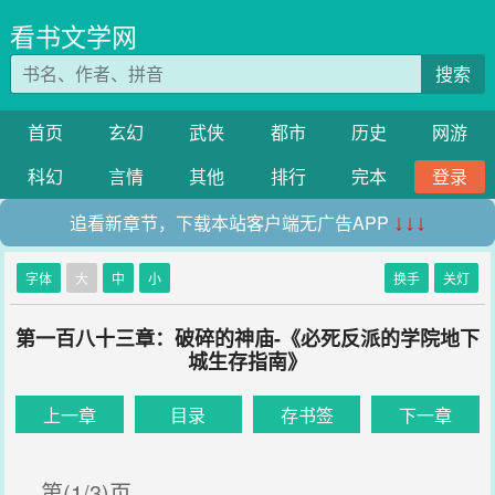
看书文学网
搜索
首页
玄幻
武侠
都市
历史
网游
科幻
言情
其他
排行
完本
登录
追看新章节，下载本站客户端无广告APP
↓↓↓
字体
大
中
小
换手
关灯
第一百八十三章：破碎的神庙-《必死反派的学院地下
城生存指南》
上一章
目录
存书签
下一章
第(1/3)页