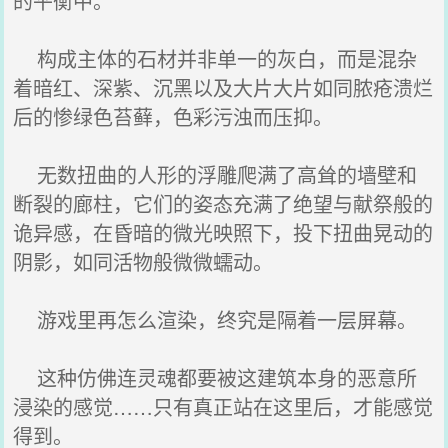
的平衡中。
构成主体的石材并非单一的灰白，而是混杂
着暗红、深紫、沉黑以及大片大片如同脓疮溃烂
后的惨绿色苔藓，色彩污浊而压抑。
无数扭曲的人形的浮雕爬满了高耸的墙壁和
断裂的廊柱，它们的姿态充满了绝望与献祭般的
诡异感，在昏暗的微光映照下，投下扭曲晃动的
阴影，如同活物般微微蠕动。
游戏里再怎么渲染，终究是隔着一层屏幕。
这种仿佛连灵魂都要被这建筑本身的恶意所
浸染的感觉……只有真正站在这里后，才能感觉
得到。