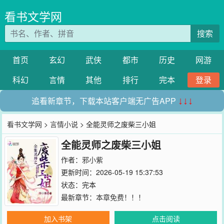
看书文学网
搜索
首页
玄幻
武侠
都市
历史
网游
科幻
言情
其他
排行
完本
登录
追看新章节，下载本站客户端无广告APP
↓↓↓
看书文学网
>
言情小说
> 全能灵师之废柴三小姐
全能灵师之废柴三小姐
作者：
邪小紫
更新时间：2026-05-19 15:37:53
状态：完本
最新章节：
本章免费！！！
加入书架
点击阅读