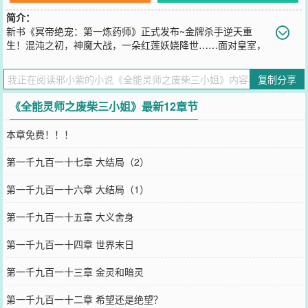
简介：
新书《冥帝绝宠：第一炼药师》正式发布~金牌杀手逆天重
生！混沌之初，神魔大战，一朵红莲妖娆降世……面对皇室，
未婚夫当众悔婚，她淡笑以对，一纸休书，红衣倾城，“我要的是一生
一代一双人，你，给不起！”紫家废物嫡女，一朝觉醒，一双凤眸祸
复制分享
世，她不再是她……
您要是觉得《
全能灵师之废柴三小姐
》还不错的话请不要忘记向您QQ
《全能灵师之废柴三小姐》最新12章节
群和微博微信里的朋友推荐哦！
本章免费！！！
第一千九百一十七章 大结局（2）
第一千九百一十六章 大结局（1）
第一千九百一十五章 大义舍身
第一千九百一十四章 世界末日
第一千九百一十三章 金灵和暗灵
第一千九百一十二章 希望还是绝望？