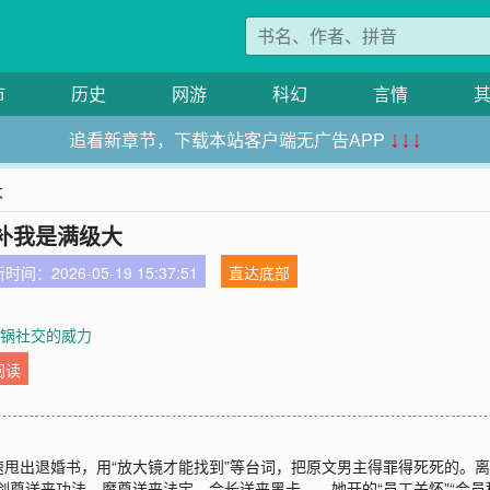
市
历史
网游
科幻
言情
追看新章节，下载本站客户端无广告APP
↓↓↓
大
补我是满级大
时间：2026-05-19 15:37:51
直达底部
火锅社交的威力
阅读
甩出退婚书，用“放大镜才能找到”等台词，把原文男主得罪得死死的。离
剑尊送来功法，魔尊送来法宝，会长送来黑卡……她开的“员工关怀”“会员