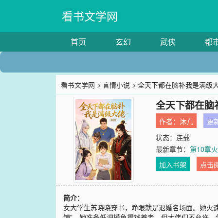
看书文学网
首页
玄幻
武侠
都
看书文学网
>
言情小说
> 全天下都在脑补我是满级
全天下都在脑
作者：
沐凣
更新
状态：连载
最新章节：
第10章
加入书架
点击
简介：
女大学生苏晓晓穿书，睁眼就是退婚名场面。她火速
铺”。她准备低调摸鱼攒钱养老，但大佬们不允许。