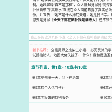
制。她越解释“真不是那样”，众人就越觉得她“高深
护法自带的“真话水”直接在众人面前暴露了真实想
份，并宣告：“她不是什么狗屁天道，她是我祖宗。
您要是觉得《
全天下都在脑补我是满级大
》还不错
新书推荐：
全能灵师之废柴三小姐
、
必死反派的学
试婚抱错人，港圈大佬失控了
、
什么！我和魔族圣
章节列表，第1章~ 10章/共10章
第1章穿书第一天，我正在退婚
第2章
第5章捡个大佬当伙计
第6章
第9章老板娘的特别服务
第10