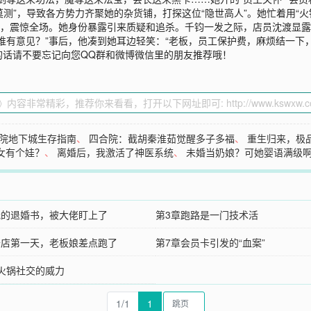
莫测”，导致各方势力齐聚她的杂货铺，打探这位“隐世高人”。她忙着用“火
法，震惊全场。她身份暴露引来质疑和追杀。千钧一发之际，店员沈渡显
谁有意见？”事后，他凑到她耳边轻笑：“老板，员工保护费，麻烦结一下，
的话请不要忘记向您QQ群和微博微信里的朋友推荐哦！
院地下城生存指南
、
四合院：截胡秦淮茹觉醒多子多福
、
重生归来，极
女有个娃？
、
离婚后，我激活了神医系统
、
未婚当奶娘？可她婴语满级
我的退婚书，被大佬盯上了
第3章跑路是一门技术活
开店第一天，老板娘差点跑了
第7章会员卡引发的“血案”
章火锅社交的威力
1/1
1