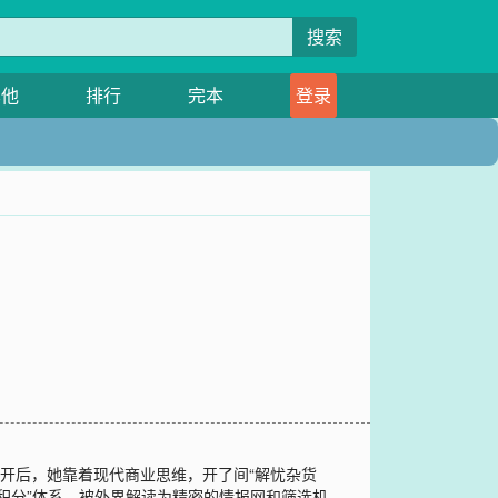
搜索
其他
排行
完本
登录
开后，她靠着现代商业思维，开了间“解忧杂货
积分”体系，被外界解读为精密的情报网和筛选机