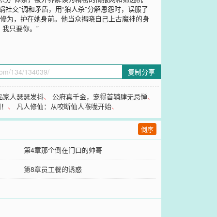
锅社交”调和矛盾，用“狼人杀”分解恩怨时，误服了
露修为，护在她身前。他当众揭晓自己上古魔神的身
我只要你。”
复制分享
品家人瑟瑟发抖
、
公府真千金，宠得首辅肆无忌惮
、
啊！
、
凡人修仙：从咬断仙人喉咙开始
、
倒序
第4章那个倒在门口的帅哥
第8章员工餐的诱惑