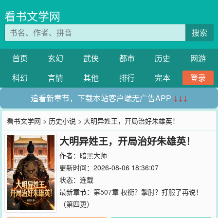
看书文学网
搜索
首页
玄幻
武侠
都市
历史
网游
科幻
言情
其他
排行
完本
登录
追看新章节，下载本站客户端无广告APP
↓↓↓
看书文学网
>
历史小说
> 大明异姓王，开局治好朱雄英！
大明异姓王，开局治好朱雄英！
作者：
暗黑大师
更新时间：2026-08-06 18:36:07
状态：连载
最新章节：
第507章 权衡？掣肘？打服了再说！
（第四更）