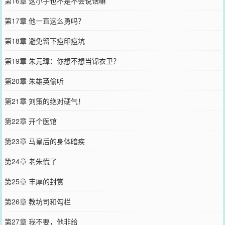
第16章 这小子也不是不会说话嘛
第17章 他一直这么勇吗？
第18章 避免留下痘印痘坑
第19章 朱元璋：你想不想当锦衣卫？
第20章 朱雄英偷听
第21章 刘策的绝对硬气！
第22章 开个医馆
第23章 马皇后的身体暗疾
第24章 老朱慌了
第25章 丰厚的封赏
第26章 教坊司和勾栏
第27章 我不要，他非给