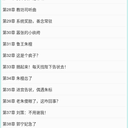
第28章 教坊司听曲
第29章 系统奖励，善念常驻
第30章 嚣张的小纨绔
第31章 鲁王朱檀
第32章 这是个疯子？
第33章 捆起来！每天找陛下告状去！
第34章 朱檀怂了
第35章 进宫告状，偶遇朱标
第36章 老朱傻眼了，这咋回事？
第37章 刘策：不用谢我！
第38章 郭宁妃急了