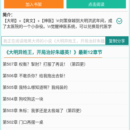
加入书架
点击阅读
简介：
【大明】+【爽文】+【神医】\n刘策穿越到大明洪武年间，成
了太医院的一个小杂役。\n觉醒神医系统，可以兑换现代医学
的所有药物。\n先治朱雄英，后治马皇后，再治朱标。\n治国打仗，
奇技淫巧，文学百家，更是无所不通。\n从神医到异姓王，这是一个
复制分享
从头爽到尾的故事，绝不会有一丁点的虐主。
您要是觉得《
大明异姓王，开局治好朱雄英！
》还不错的话请不要忘
《大明异姓王，开局治好朱雄英！》最新12章节
记向您QQ群和微博微信里的朋友推荐哦！
第507章 权衡？掣肘？打服了再说！（第四更）
第506章 不敢杀你？给我拖出去斩！
第505章 我特么哪知道啊？我纯装的
第504章 狗咬狗这一块
第503章 朱标：我爹还是太极端了（第四更）
第502章 门口再摆一桌