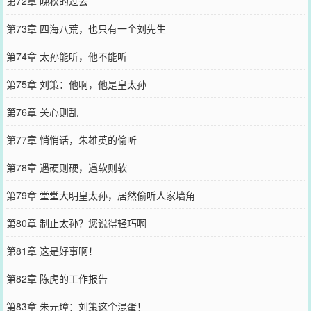
第72章 晚秋的过去
第73章 四海八荒，也只有一个刘先生
第74章 太孙能听，他不能听
第75章 刘策：他啊，他是皇太孙
第76章 关心则乱
第77章 悄悄话，朱雄英的偷听
第78章 遇硬则硬，遇软则软
第79章 堂堂大明皇太孙，居然偷听人家墙角
第80章 制止太孙？您说得轻巧啊
第81章 这是好事啊！
第82章 陈虎的工作报告
第83章 朱元璋：刘策这个混蛋！