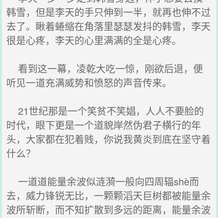
韩雪，但是李天的手只伸到一半，就再也伸不过
去了。瞅着蜷缩在角落里瑟瑟发抖的韩雪，李天
很是心疼，李天的心里满满的全是心疼。
看到这一幕，凌乾大吃一惊，刚欲后退，便
听见一道充满威势和愤怒的声音传来。
21世纪那是一个笑贫不笑娼，人人不要脸的
时代，眼下更是一个道貌岸然伪君子横行的年
头，大家都在犯着贱，你说我黄炎到底在坚守着
什么？
一道道能量余波似涟漪一般向四周辐shè而
去，威力锋锐无比，一颗颗滔天巨树都被能量余
波所斩断，而不知扩散到多远的距离，能量余波