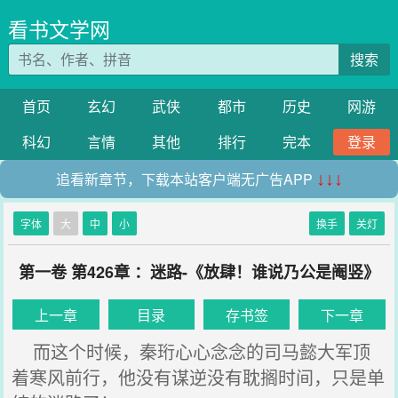
看书文学网
搜索
首页
玄幻
武侠
都市
历史
网游
科幻
言情
其他
排行
完本
登录
追看新章节，下载本站客户端无广告APP
↓↓↓
字体
大
中
小
换手
关灯
第一卷 第426章 ：迷路-《放肆！谁说乃公是阉竖》
上一章
目录
存书签
下一章
而这个时候，秦珩心心念念的司马懿大军顶
着寒风前行，他没有谋逆没有耽搁时间，只是单