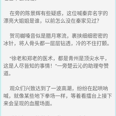
在旁的陈景辉有些疑惑，这位喊秦弈名字的
漂亮大姐姐是谁，以前怎么没在秦家见过？
贺司樾嗓音似是腊月寒流，裹挟细细密密的
冰针，将人骨头都一层层钻透，冷的不住打颤。
“徐老和郑老的医术，都是青州是顶尖水平，
这是人尽皆知的事情！”一旁楚云沁的助理夸赞
道。
观众们兴致达到了一波高潮，纷纷在起哄呐
喊，就像某些地下拳场一样，等着看擂台上接下
来会呈现的血腥场面。