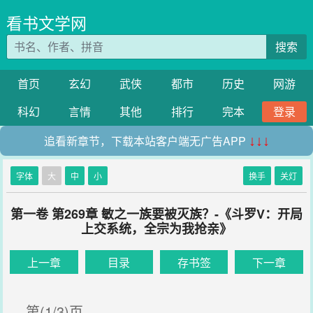
看书文学网
搜索
首页
玄幻
武侠
都市
历史
网游
科幻
言情
其他
排行
完本
登录
追看新章节，下载本站客户端无广告APP
↓↓↓
字体
大
中
小
换手
关灯
第一卷 第269章 敏之一族要被灭族？-《斗罗V：开局
上交系统，全宗为我抢亲》
上一章
目录
存书签
下一章
第(1/3)页