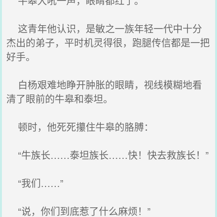
牛皋大吼一声，眼睛都红了。
这青年他认识，是敏之一族年轻一代中十分
杰出的弟子，平时机灵得很，跑腿传信都是一把
好手。
白杨艰难地睁开肿胀的眼睛，视线模糊地看
清了眼前的牛皋和泰坦。
顿时，他死死攥住牛皋的胳膊：
“牛族长……泰坦族长……快！快去救族长！”
“我们……”
“说，你们到底惹了什么麻烦！”