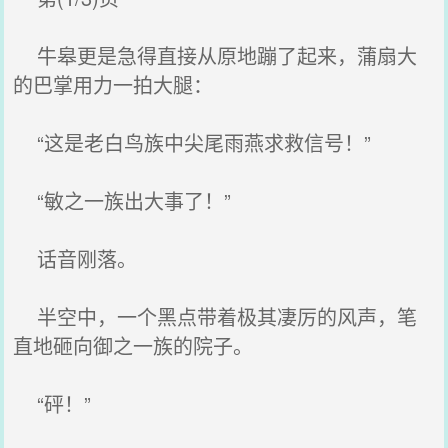
牛皋更是急得直接从原地蹦了起来，蒲扇大
的巴掌用力一拍大腿：
“这是老白鸟族中尖尾雨燕求救信号！”
“敏之一族出大事了！”
话音刚落。
半空中，一个黑点带着极其凄厉的风声，笔
直地砸向御之一族的院子。
“砰！”