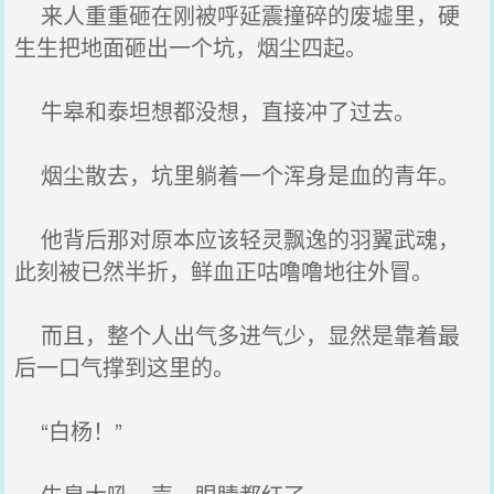
来人重重砸在刚被呼延震撞碎的废墟里，硬
生生把地面砸出一个坑，烟尘四起。
牛皋和泰坦想都没想，直接冲了过去。
烟尘散去，坑里躺着一个浑身是血的青年。
他背后那对原本应该轻灵飘逸的羽翼武魂，
此刻被已然半折，鲜血正咕噜噜地往外冒。
而且，整个人出气多进气少，显然是靠着最
后一口气撑到这里的。
“白杨！”