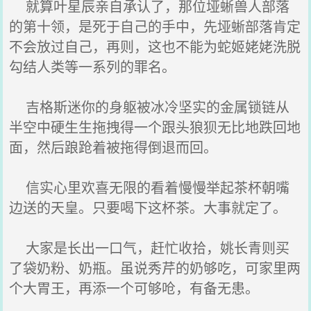
就算叶星辰亲自承认了，那位垭蜥兽人部落
的第十领，是死于自己的手中，先垭蜥部落肯定
不会放过自己，再则，这也不能为蛇姬姥姥洗脱
勾结人类等一系列的罪名。
吉格斯迷你的身躯被冰冷坚实的金属锁链从
半空中硬生生拖拽得一个跟头狼狈无比地跌回地
面，然后踉跄着被拖得倒退而回。
信实心里欢喜无限的看着慢慢举起茶杯朝嘴
边送的天皇。只要喝下这杯茶。大事就定了。
大家是长出一口气，赶忙收拾，姚长青则买
了袋奶粉、奶瓶。虽说秀芹的奶够吃，可家里两
个大胃王，再添一个可够呛，有备无患。