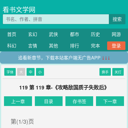
看书文学网
搜索
首页
玄幻
武侠
都市
历史
网游
科幻
言情
其他
排行
完本
登录
追看新章节，下载本站客户端无广告APP
↓↓↓
字体
大
中
小
换手
关灯
119 第 119 章-《攻略敌国质子失败后》
上一章
目录
存书签
下一章
第(1/3)页