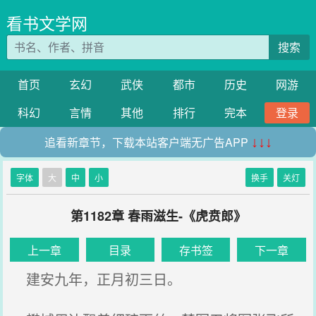
看书文学网
搜索
首页
玄幻
武侠
都市
历史
网游
科幻
言情
其他
排行
完本
登录
追看新章节，下载本站客户端无广告APP
↓↓↓
字体
大
中
小
换手
关灯
第1182章 春雨滋生-《虎贲郎》
上一章
目录
存书签
下一章
建安九年，正月初三日。