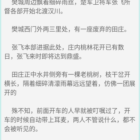
樊城周边飘着细碎雨丝，楚军卫将军张飞所
督各部开始北渡汉川。
樊城西门外两三里处，有一座废弃的田庄。
张飞本部进据此处，庄内桃林花开已有数
日，张飞来时即将达到鼎盛。
田庄正中水井侧旁有一棵老桃树，枝干岔开
横长，隔着细碎清濛雨幕远远望着，仿佛一团展
开的
殊不知，前面开车的人早就被叮嘱过了，开
车的时候自动带上耳麦，两人不管说什么，都不
会被听见的。