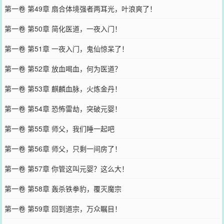
第一卷 第49章 扇合体境强者两耳光，叶浪爽了！
第一卷 第50章 简化医道，一夜入门！
第一卷 第51章 一夜入门，鬼仙惊呆了！
第一卷 第52章 放血喝血，何为医道？
第一卷 第53章 麒麟血脉，火炼金丹！
第一卷 第54章 恐怖雷劫，突破元婴！
第一卷 第55章 师父，我们睡一起吧
第一卷 第56章 师父，只剩一间房了！
第一卷 第57章 你管这叫元婴？这么大！
第一卷 第58章 轰杀铁拳豹，覆灭魔宗
第一卷 第59章 回到道宗，万众瞩目！