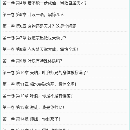
第一卷 第4章 若不能一步成仙，岂敢自居天才？
第一卷 第5章 叶浪一语，震惊众人
第一卷 第6章 废物还是天才？这是个问题
第一卷 第7章 我道宗出绝世天骄了？
第一卷 第8章 赤火焚天掌大成，震惊全场！
第一卷 第9章 叶浪有特殊体质吗？
第一卷 第10章 天呐，叶浪师兄的身体被撑满了！
第一卷 第11章 喝水突破筑基，震惊全场！
第一卷 第12章 叶浪，你是不是有怪癖？
第一卷 第13章 逆徒，我是你师父！
第一卷 第14章 师姐，你剑死了！