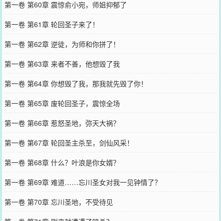
第一卷 第60章 震惊俞小宛，师姐抑郁了
第一卷 第61章 轮回圣子来了！
第一卷 第62章 逆徒，为师和你拼了！
第一卷 第63章 来者不善，他想毁了我
第一卷 第64章 你想毁了我，那我就先毁了你！
第一卷 第65章 废轮回圣子，震惊全场
第一卷 第66章 惹怒圣地，弥天大祸？
第一卷 第67章 轮回圣主杀至，剑仙风采！
第一卷 第68章 什么？叶浪是你女婿？
第一卷 第69章 难道……忘川圣女对我一见钟情了？
第一卷 第70章 忘川圣地，不受待见