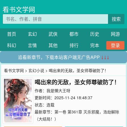
看书文学网
搜索
首页
玄幻
武侠
都市
历史
网游
科幻
言情
其他
排行
完本
登录
追看新章节，下载本站客户端无广告APP
↓↓↓
看书文学网
>
玄幻小说
> 喝出来的无敌，圣女师尊破防了！
喝出来的无敌，圣女师尊破防了！
作者：
我是懒大王呀
更新时间：2025-11-24 18:48:37
状态：连载
最新章节：
第一卷 第361章 灭杀邪魔，浩劫解除
（大结局！）