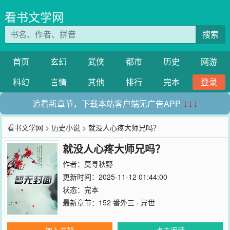
看书文学网
搜索
首页
玄幻
武侠
都市
历史
网游
科幻
言情
其他
排行
完本
登录
追看新章节，下载本站客户端无广告APP
↓↓↓
看书文学网
>
历史小说
> 就没人心疼大师兄吗？
就没人心疼大师兄吗？
作者：
莫寻秋野
更新时间：2025-11-12 01:44:00
状态：完本
最新章节：
152 番外三 · 异世
加入书架
点击阅读