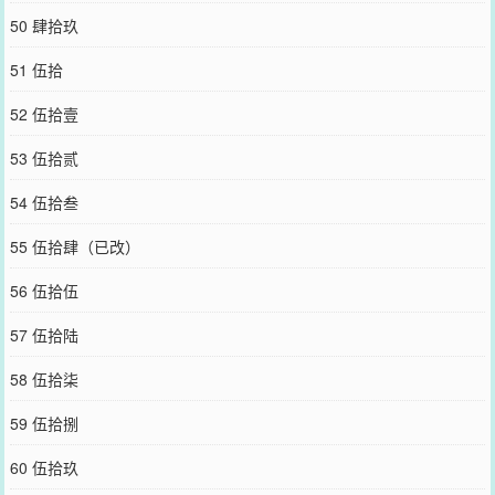
50 肆拾玖
51 伍拾
52 伍拾壹
53 伍拾贰
54 伍拾叁
55 伍拾肆（已改）
56 伍拾伍
57 伍拾陆
58 伍拾柒
59 伍拾捌
60 伍拾玖