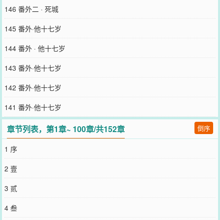
的钟隐月终于明白了。沈怅雪早就知道自己是书里的了。他重生的。
146 番外二 · 死城
他白切黑。《被前世忠犬找到后》喻竹亭打小就做梦。梦做了十几
年，断断续续地做完整了。他梦到很久很久之前，有一个明国，明国
145 番外·他十七岁
里有个太子。在敌国某日突然领军入侵杀了皇帝后，太子不幸被掳为
人质，打入地牢，受尽折磨。濒死之时，一个将军从北域赶回来，孤
144 番外 · 他十七岁
身一人闯进敌营，硬是把太子殿下从守卫重重的地牢里捞出来了。将
军把人带进了山林里，给他包扎给他采药给他煮粥，想要就此和太子
143 番外·他十七岁
隐居山中，不再出世，至少能好好活完一辈子。然而，敌国觊觎大将
军的实力，再次把太子给掳走了。还把人压在城楼上，拿刀架着脖
142 番外·他十七岁
子，以此要挟他为敌国做事。他们承诺，只要将军帮他们占领旧国，
就把太子还给他。不过太子没两天就死在敌国的地牢里了。死的时
141 番外·他十七岁
候，将军什么都不知道。也不知道将军那时在干什么，后来又怎么
了，因为喻竹亭从头到尾都是太子视角。再后来，因为从小体弱多病
章节列表，第1章~ 100章/共152章
倒序
命不好，算命的还说他是鬼食命。喻妈没办法，便去给他请了块儿佛
牌回来，嘱咐他无论发生什么都不要摘下来。但某个雨夜里，喻竹亭
1 序
走在夜路上，佛牌碎了。接着，街上路灯噼里啪啦全碎了。一片黑暗
里，一个浑身是血，周围飘着鬼火，非常恐怖的阿飘飘了出来。喻竹
2 壹
亭正要两眼一黑晕过去，就听那阿飘开口说——“太子殿下。”“找您好
久了。”
3 贰
您要是觉得《
就没人心疼大师兄吗？
》还不错的话请不要忘记向您QQ
群和微博微信里的朋友推荐哦！
4 叁