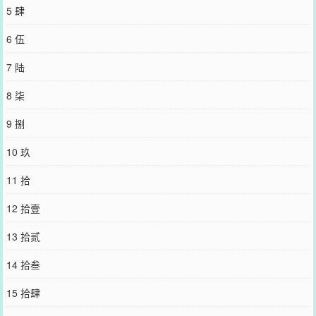
5 肆
6 伍
7 陆
8 柒
9 捌
10 玖
11 拾
12 拾壹
13 拾贰
14 拾叁
15 拾肆