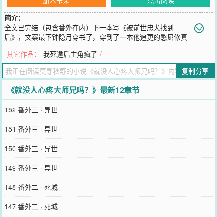
简介：
全文已完结（包含番外在内）下一本写《被前世忠犬找到
后》，文案最下钟隐月穿书了，穿到了一本他追更的憋屈修真
文里，变成了一位背景板宗门长老。书中，主角在剧情后期被反派所
其它作品：
我死遁后主角疯了
/
害，性命垂危。为了救活他，他的大师兄沈怅雪挺身而出，不顾危
险，为他上刀山下火海，冒死入秘境去取灵草。然而，沈怅雪却在回
复制分享
山的路上不幸遇到了反派，被打了个半死，元丹半废。他奄奄一息地
回了山门，明明还能一救，师门却硬生生把他仙骨挖出，献祭为阵
《就没人心疼大师兄吗？》最新12章节
眼，做了血阵救了主角，以至他被剥皮而死。沈怅雪挣扎着不乐意做
阵，旁人还说：你怎么如此不心疼你师弟！看书的钟隐月：？主角醒
152 番外三 · 异世
来，还觉得沈怅雪做这一切理所当然。钟隐月：？？？？钟隐月吐血
三升：这帮白眼狼，这个颠文！怎么就没人心疼心疼他大师兄！？一
151 番外三 · 异世
觉醒来，钟隐月就变成了书中主角门派里吊车尾的宗门长老。他立刻
奔出门去，找到了沈怅雪，抓住了他。钟隐月抓着他就喊：兄弟！你
150 番外三 · 异世
听我说！我是穿书的！这里就一白眼狼门派啊你快走啊快跑啊他们会
把你都害死的你快远走高飞去吧！！沈怅雪：哦？×沈怅雪没走。钟隐
149 番外三 · 异世
月心中着急，看他可怜，又想办法把他从主角师尊手底下过继到了自
己门中。然后，他渐渐发现事情不对劲了起来。那些本该憋屈到沈怅
148 番外二 · 死城
雪头上的剧情，突然都跑到了主角和他原师尊头上。沈怅雪看着他的
笑容也逐渐不对劲了。直到钟隐月手腕上被对方扣上一把锁仙长情
147 番外二 · 死城
咒。“师尊。”沈怅雪可怜兮兮地唤他道，“将徒儿锁起来罢。”惊恐万分