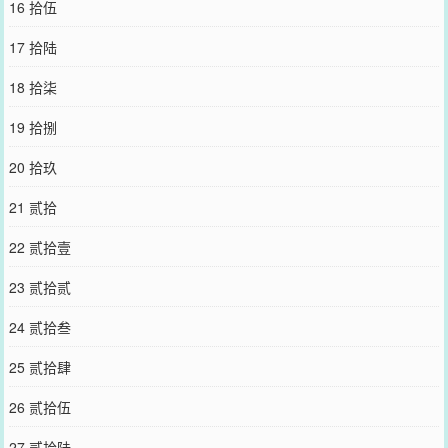
16 拾伍
17 拾陆
18 拾柒
19 拾捌
20 拾玖
21 贰拾
22 贰拾壹
23 贰拾贰
24 贰拾叁
25 贰拾肆
26 贰拾伍
27 贰拾陆