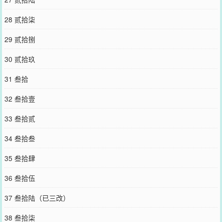
28 贰拾柒
29 贰拾捌
30 贰拾玖
31 叁拾
32 叁拾壹
33 叁拾贰
34 叁拾叁
35 叁拾肆
36 叁拾伍
37 叁拾陆（已三改）
38 叁拾柒