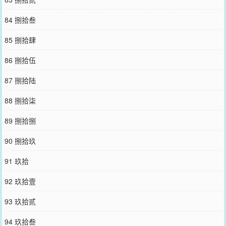
84 捌拾叁
85 捌拾肆
86 捌拾伍
87 捌拾陆
88 捌拾柒
89 捌拾捌
90 捌拾玖
91 玖拾
92 玖拾壹
93 玖拾贰
94 玖拾叁