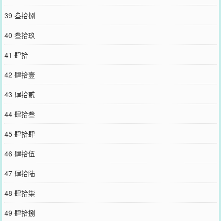
39 叁拾捌
40 叁拾玖
41 肆拾
42 肆拾壹
43 肆拾贰
44 肆拾叁
45 肆拾肆
46 肆拾伍
47 肆拾陆
48 肆拾柒
49 肆拾捌